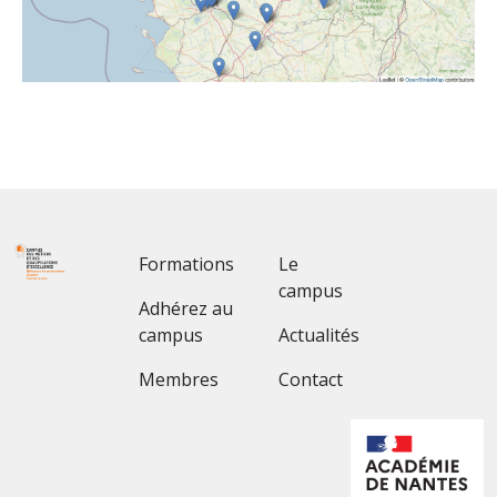
Footer 1
Footer 2
Formations
Le
campus
Adhérez au
campus
Actualités
Membres
Contact