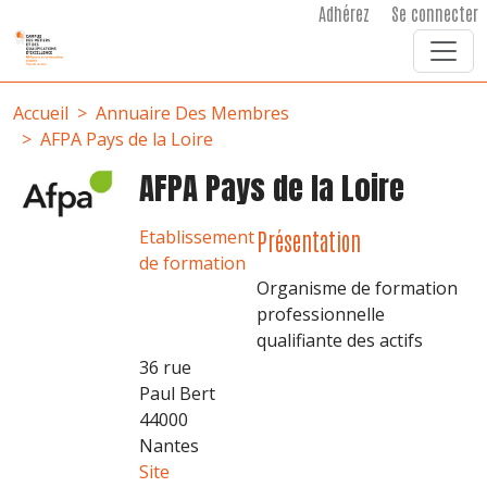
User account menu
Aller au contenu principal
Adhérez
Se connecter
Fil d'Ariane
Accueil
Annuaire Des Membres
AFPA Pays de la Loire
AFPA Pays de la Loire
Etablissement
Présentation
de formation
Organisme de formation
professionnelle
qualifiante des actifs
36 rue
Paul Bert
44000
Nantes
Site