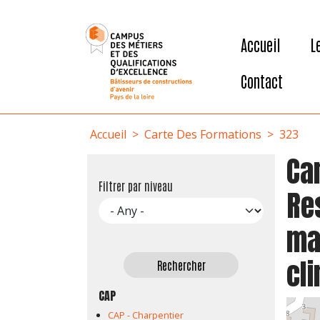
User account menu
Aller au contenu principal
Accueil
L
Contact
Fil d'Ariane
Accueil
Carte Des Formations
323
Car
Filtrer par niveau
Re
mai
cl
CAP
CAP - Charpentier