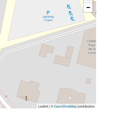
−
Leaflet | ©
OpenStreetMap
contributors