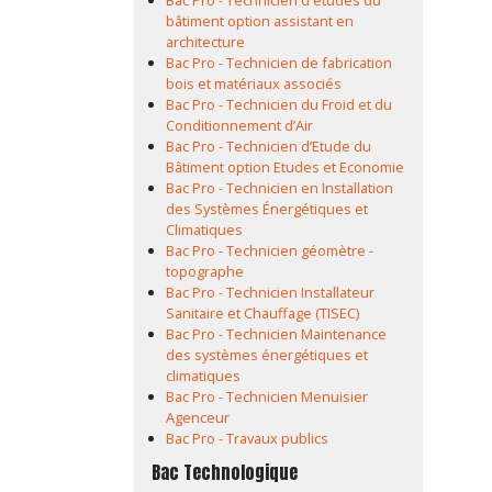
Bac Pro - Technicien d'études du
bâtiment option assistant en
architecture
Bac Pro - Technicien de fabrication
bois et matériaux associés
Bac Pro - Technicien du Froid et du
Conditionnement d’Air
Bac Pro - Technicien d’Etude du
Bâtiment option Etudes et Economie
Bac Pro - Technicien en Installation
des Systèmes Énergétiques et
Climatiques
Bac Pro - Technicien géomètre -
topographe
Bac Pro - Technicien Installateur
Sanitaire et Chauffage (TISEC)
Bac Pro - Technicien Maintenance
des systèmes énergétiques et
climatiques
Bac Pro - Technicien Menuisier
Agenceur
Bac Pro - Travaux publics
Bac Technologique