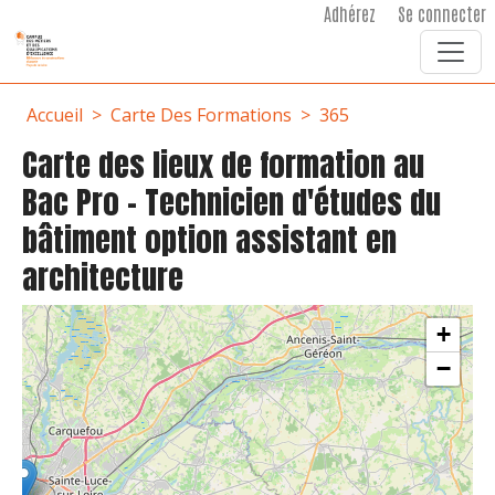
User account menu
Aller au contenu principal
Adhérez
Se connecter
Fil d'Ariane
Accueil
Carte Des Formations
365
Carte des lieux de formation au
Bac Pro - Technicien d'études du
bâtiment option assistant en
architecture
+
−