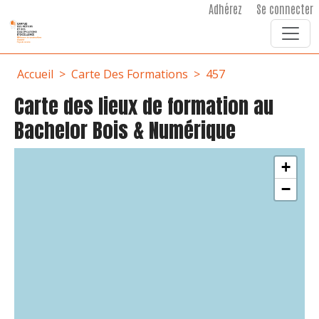
User account menu
Aller au contenu principal
Adhérez
Se connecter
Fil d'Ariane
Accueil
Carte Des Formations
457
Carte des lieux de formation au
Bachelor Bois & Numérique
+
−