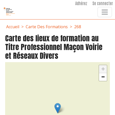
User account menu
Aller au contenu principal
Adhérez
Se connecter
Fil d'Ariane
Accueil
Carte Des Formations
268
Carte des lieux de formation au
Titre Professionnel Maçon Voirie
et Réseaux Divers
+
−