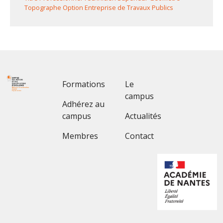
Topographe Option Entreprise de Travaux Publics
Footer 1
Footer 2
Formations
Le
campus
Adhérez au
campus
Actualités
Membres
Contact