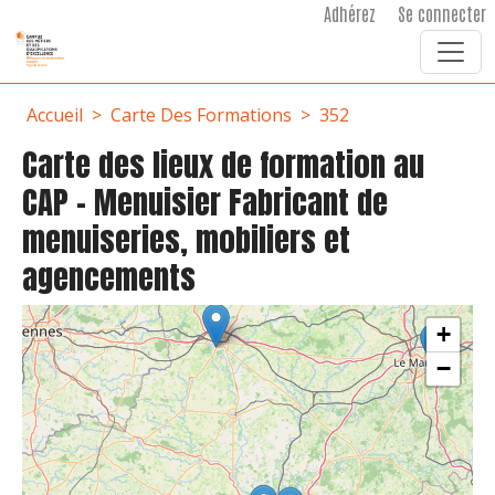
User account menu
Aller au contenu principal
Adhérez
Se connecter
Fil d'Ariane
Accueil
Carte Des Formations
352
Carte des lieux de formation au
CAP - Menuisier Fabricant de
menuiseries, mobiliers et
agencements
+
−