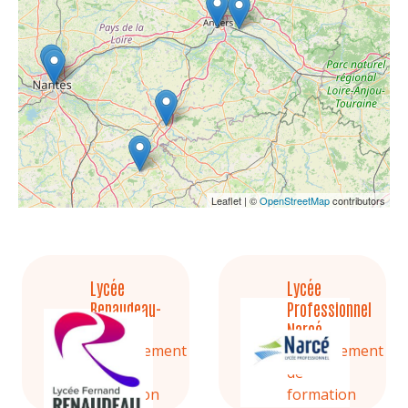
Leaflet | ©
OpenStreetMap
contributors
Lycée
Lycée
Renaudeau-
Professionnel
La Mode
Narcé
Etablissement
Etablissement
de
de
formation
formation