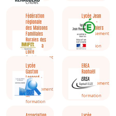
Cholet
49321
Fédération
Lycée Jean
régionale
Monnet -
des Maisons
Les Herbiers
Familiales
Etablissement
Rurales des
de
Pays de la
formation
Loire
Etablissement
de
Lycée
EREA
formation
Gaston
Raphaël
Lesnard -
Elizé
Laval
Etablissement
Etablissement
de
de
formation
formation
Association
Lycée