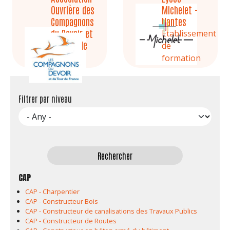
Ouvrière des
Michelet -
Compagnons
Nantes
du Devoir et
Etablissement
du Tour de
de
France
formation
(AOCDTF)
Etablissement
de
Filtrer par niveau
formation
CAP
CAP - Charpentier
CAP - Constructeur Bois
CAP - Constructeur de canalisations des Travaux Publics
CAP - Constructeur de Routes