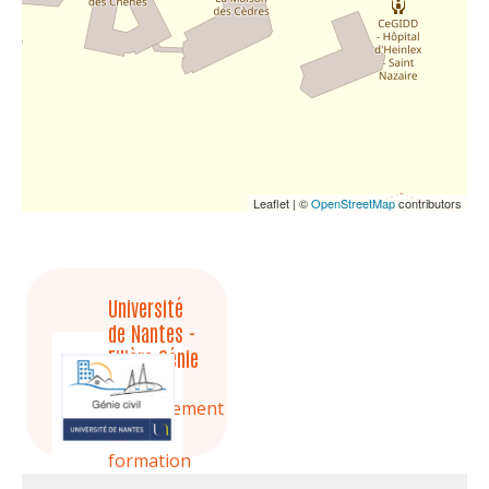
Leaflet | ©
OpenStreetMap
contributors
Université
de Nantes -
Filière Génie
Civil
Etablissement
de
formation