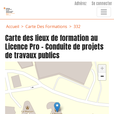
User account menu
Aller au contenu principal
Adhérez
Se connecter
Fil d'Ariane
Accueil
Carte Des Formations
332
Carte des lieux de formation au
Licence Pro - Conduite de projets
de travaux publics
+
−