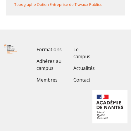
Topographe Option Entreprise de Travaux Publics
Footer 1
Footer 2
Formations
Le
campus
Adhérez au
campus
Actualités
Membres
Contact