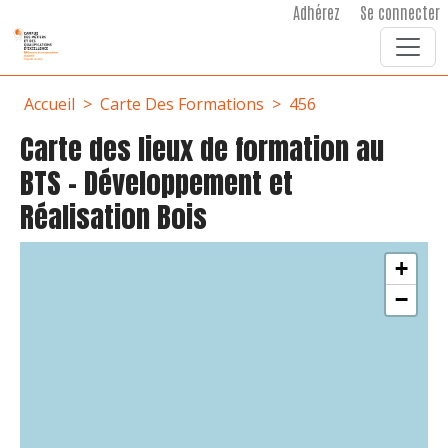
User account menu
Aller au contenu principal
Adhérez
Se connecter
Fil d'Ariane
Accueil
Carte Des Formations
456
Carte des lieux de formation au
BTS - Développement et
Réalisation Bois
+
−