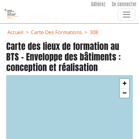
User account menu
Aller au contenu principal
Adhérez
Se connecter
Fil d'Ariane
Accueil
Carte Des Formations
308
Carte des lieux de formation au
BTS - Enveloppe des bâtiments :
conception et réalisation
+
−