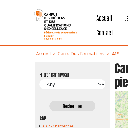
User account menu
Aller au contenu principal
Accueil
L
Contact
Fil d'Ariane
Accueil
Carte Des Formations
419
Car
Filtrer par niveau
pie
CAP
CAP - Charpentier