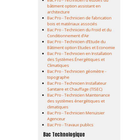
Bac Pro - Technicien d'études du
bâtiment option assistant en
architecture
Bac Pro - Technicien de fabrication
bois et matériaux associés
Bac Pro - Technicien du Froid et du
Conditionnement d’Air
Bac Pro - Technicien d’Etude du
Bâtiment option Etudes et Economie
Bac Pro - Technicien en Installation
des Systèmes Énergétiques et
Climatiques
Bac Pro - Technicien géomètre -
topographe
Bac Pro - Technicien Installateur
Sanitaire et Chauffage (TISEC)
Bac Pro - Technicien Maintenance
des systèmes énergétiques et
climatiques
Bac Pro - Technicien Menuisier
Agenceur
Bac Pro - Travaux publics
Bac Technologique