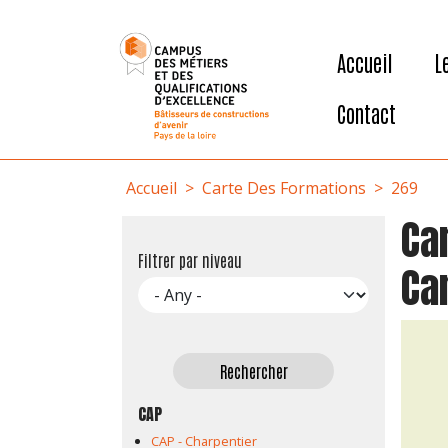
User account menu
Aller au contenu principal
Accueil
L
Contact
Fil d'Ariane
Accueil
Carte Des Formations
269
Car
Filtrer par niveau
Ca
CAP
CAP - Charpentier