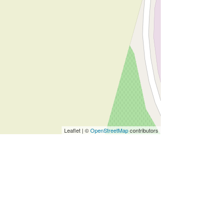
Leaflet | ©
OpenStreetMap
contributors