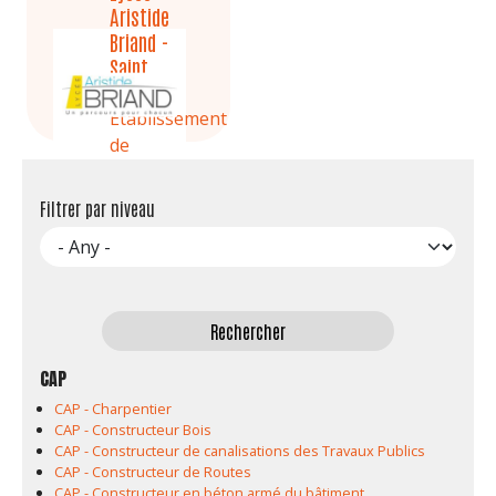
Aristide
Briand -
Saint
Nazaire
Etablissement
de
formation
Filtrer par niveau
CAP
CAP - Charpentier
CAP - Constructeur Bois
CAP - Constructeur de canalisations des Travaux Publics
CAP - Constructeur de Routes
CAP - Constructeur en béton armé du bâtiment