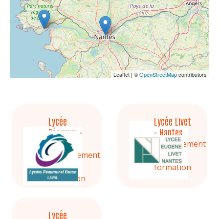
Leaflet | ©
OpenStreetMap
contributors
Lycée
Lycée Livet
Réaumur -
- Nantes
Laval
Etablissement
Etablissement
de
de
formation
formation
Lycée