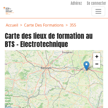
User account menu
Aller au contenu principal
Adhérez
Se connecter
Fil d'Ariane
Accueil
Carte Des Formations
355
Carte des lieux de formation au
BTS - Electrotechnique
+
−