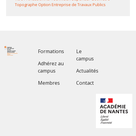
Topographe Option Entreprise de Travaux Publics
Footer 1
Footer 2
Formations
Le
campus
Adhérez au
campus
Actualités
Membres
Contact