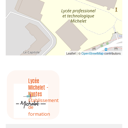
Leaflet | ©
OpenStreetMap
contributors
Lycée
Michelet -
Nantes
Etablissement
de
formation