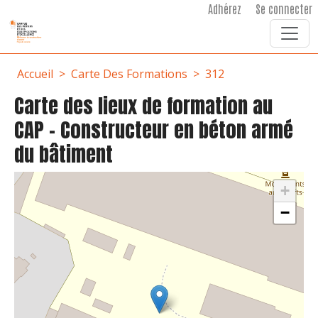
User account menu
Aller au contenu principal
Adhérez
Se connecter
Fil d'Ariane
Accueil
Carte Des Formations
312
Carte des lieux de formation au
CAP - Constructeur en béton armé
du bâtiment
+
−