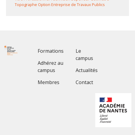
Topographe Option Entreprise de Travaux Publics
Footer 1
Footer 2
Formations
Le
campus
Adhérez au
campus
Actualités
Membres
Contact