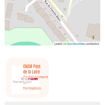
Leaflet | ©
OpenStreetMap
contributors
CNAM Pays
de la Loire
Etablissement
de
formation