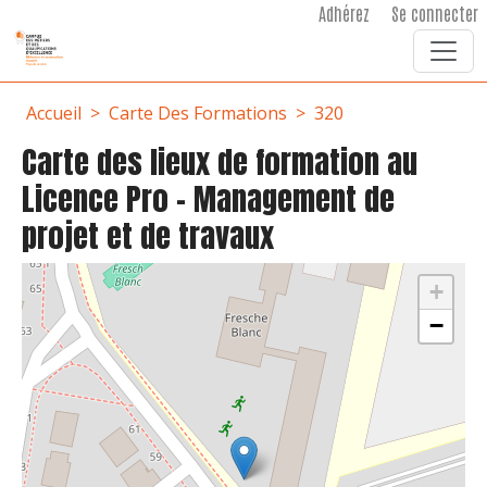
User account menu
Aller au contenu principal
Adhérez
Se connecter
Fil d'Ariane
Accueil
Carte Des Formations
320
Carte des lieux de formation au
Licence Pro - Management de
projet et de travaux
+
−