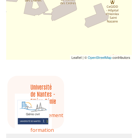
Leaflet | ©
OpenStreetMap
contributors
Université
de Nantes -
Filière Génie
Civil
Etablissement
de
formation