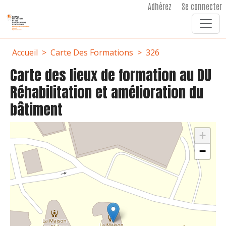
User account menu
Aller au contenu principal
Adhérez
Se connecter
Fil d'Ariane
Accueil
Carte Des Formations
326
Carte des lieux de formation au DU
Réhabilitation et amélioration du
bâtiment
+
−