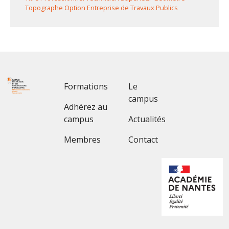
Topographe Option Entreprise de Travaux Publics
Footer 1
Footer 2
Formations
Le
campus
Adhérez au
campus
Actualités
Membres
Contact