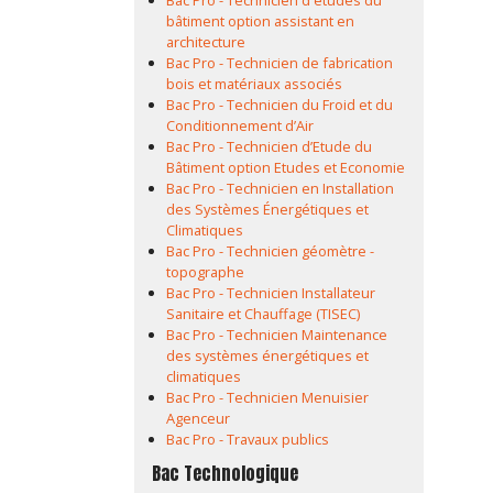
Bac Pro - Technicien d'études du
bâtiment option assistant en
architecture
Bac Pro - Technicien de fabrication
bois et matériaux associés
Bac Pro - Technicien du Froid et du
Conditionnement d’Air
Bac Pro - Technicien d’Etude du
Bâtiment option Etudes et Economie
Bac Pro - Technicien en Installation
des Systèmes Énergétiques et
Climatiques
Bac Pro - Technicien géomètre -
topographe
Bac Pro - Technicien Installateur
Sanitaire et Chauffage (TISEC)
Bac Pro - Technicien Maintenance
des systèmes énergétiques et
climatiques
Bac Pro - Technicien Menuisier
Agenceur
Bac Pro - Travaux publics
Bac Technologique