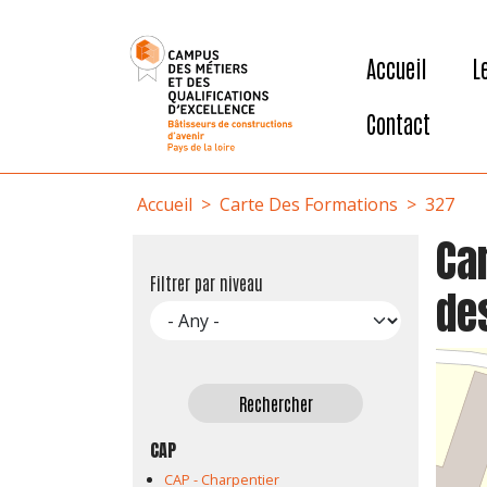
User account menu
Aller au contenu principal
Accueil
L
Contact
Fil d'Ariane
Accueil
Carte Des Formations
327
Ca
Filtrer par niveau
de
CAP
CAP - Charpentier