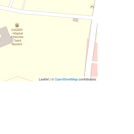
Leaflet | ©
OpenStreetMap
contributors