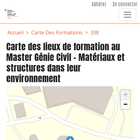
User account menu
Aller au contenu principal
Adhérez
Se connecter
Fil d'Ariane
Accueil
Carte Des Formations
338
Carte des lieux de formation au
Master Génie Civil - Matériaux et
structures dans leur
environnement
+
−