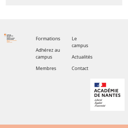
Footer 1
Footer 2
Formations
Le
campus
Adhérez au
campus
Actualités
Membres
Contact