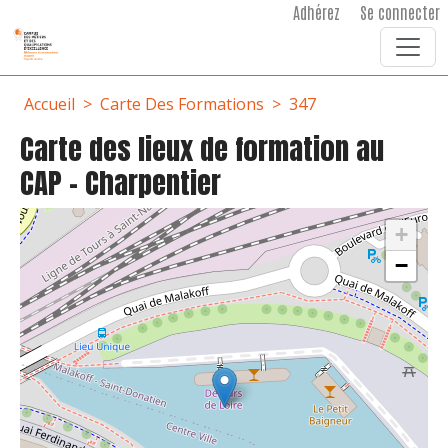
User account menu
Aller au contenu principal
Adhérez
Se connecter
Fil d'Ariane
Accueil
Carte Des Formations
347
Carte des lieux de formation au
CAP - Charpentier
+
−