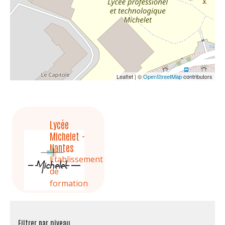
Leaflet | ©
OpenStreetMap
contributors
Lycée
Michelet -
Nantes
Etablissement
de
formation
Filtrer par niveau