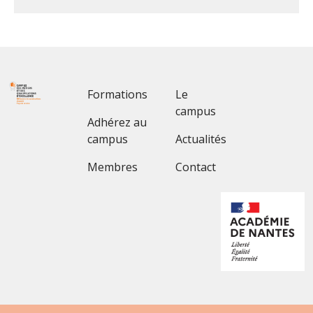
Footer 1
Footer 2
Formations
Le
campus
Adhérez au
campus
Actualités
Membres
Contact