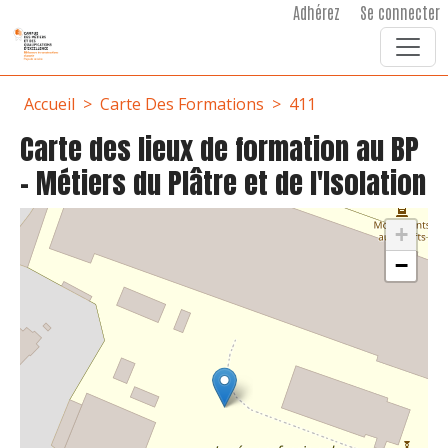
User account menu
Aller au contenu principal
Adhérez
Se connecter
Fil d'Ariane
Accueil
Carte Des Formations
411
Carte des lieux de formation au BP
- Métiers du Plâtre et de l'Isolation
+
−