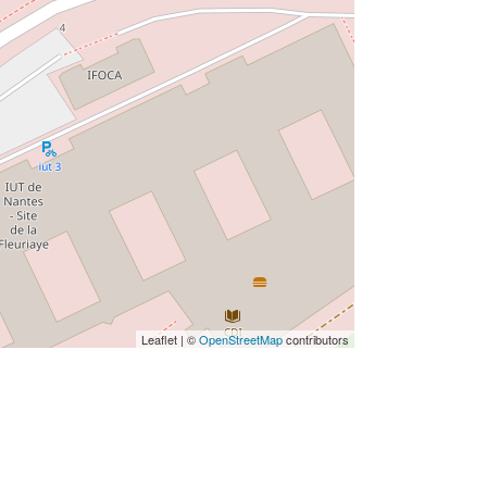
Leaflet | ©
OpenStreetMap
contributors