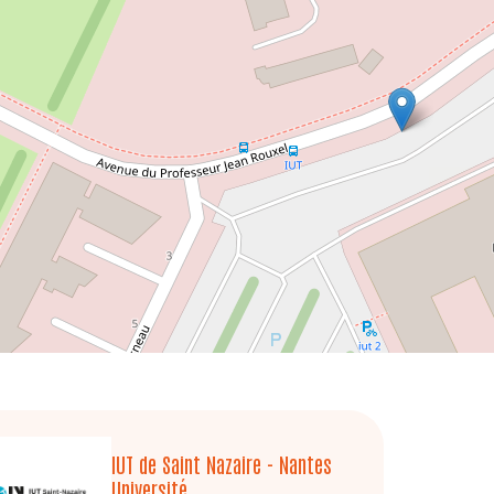
IUT de Saint Nazaire - Nantes
Université