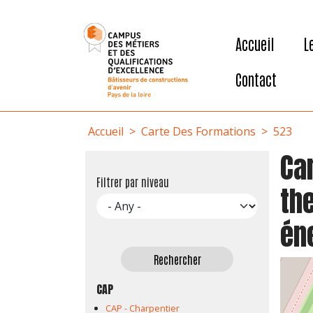
User account menu
Aller au contenu principal
Accueil
L
Contact
Fil d'Ariane
Accueil
Carte Des Formations
523
Car
Filtrer par niveau
the
éne
CAP
CAP - Charpentier