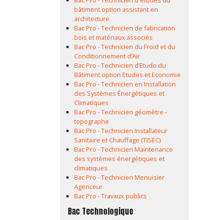
Bac Pro - Technicien d'études du
bâtiment option assistant en
architecture
Bac Pro - Technicien de fabrication
bois et matériaux associés
Bac Pro - Technicien du Froid et du
Conditionnement d’Air
Bac Pro - Technicien d’Etude du
Bâtiment option Etudes et Economie
Bac Pro - Technicien en Installation
des Systèmes Énergétiques et
Climatiques
Bac Pro - Technicien géomètre -
topographe
Bac Pro - Technicien Installateur
Sanitaire et Chauffage (TISEC)
Bac Pro - Technicien Maintenance
des systèmes énergétiques et
climatiques
Bac Pro - Technicien Menuisier
Agenceur
Bac Pro - Travaux publics
Bac Technologique