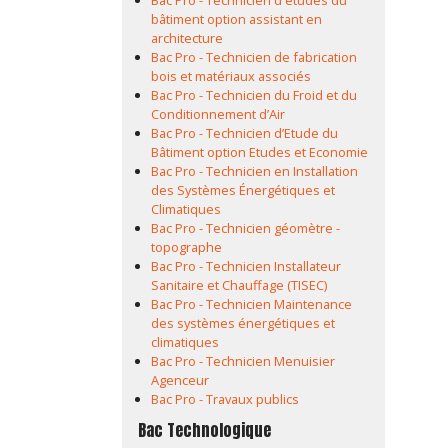
Bac Pro - Technicien d'études du
bâtiment option assistant en
architecture
Bac Pro - Technicien de fabrication
bois et matériaux associés
Bac Pro - Technicien du Froid et du
Conditionnement d’Air
Bac Pro - Technicien d’Etude du
Bâtiment option Etudes et Economie
Bac Pro - Technicien en Installation
des Systèmes Énergétiques et
Climatiques
Bac Pro - Technicien géomètre -
topographe
Bac Pro - Technicien Installateur
Sanitaire et Chauffage (TISEC)
Bac Pro - Technicien Maintenance
des systèmes énergétiques et
climatiques
Bac Pro - Technicien Menuisier
Agenceur
Bac Pro - Travaux publics
Bac Technologique