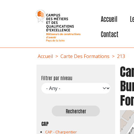
User account menu
Aller au contenu principal
Accueil
L
Contact
Fil d'Ariane
Accueil
Carte Des Formations
213
Car
Filtrer par niveau
Bu
Fo
CAP
CAP - Charpentier