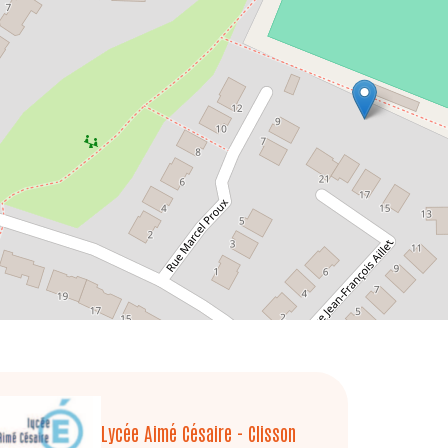
Lycée Aimé Césaire - Clisson