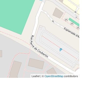
Leaflet | ©
OpenStreetMap
contributors